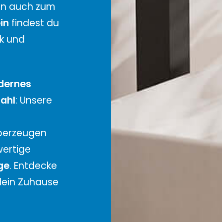
nn auch zum
in
findest du
ik und
dernes
tahl
: Unsere
überzeugen
wertige
ge
. Entdecke
dein Zuhause