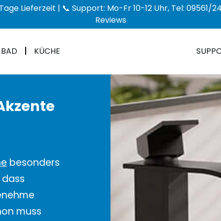
Tage Lieferzeit | 📞 Support: Mo-Fr 10-12 Uhr, Tel: 09561
Reviews
BAD
KÜCHE
SUPP
 Akzente
he
besonders
, dass
genehme
phon muss