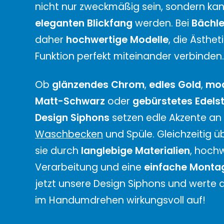
nicht nur zweckmäßig sein, sondern ka
eleganten Blickfang
werden. Bei
Bächle
daher
hochwertige Modelle
, die Ästhet
Funktion perfekt miteinander verbinden.
Ob
glänzendes Chrom
,
edles Gold
,
mo
Matt-Schwarz
oder
gebürstetes Edels
Design Siphons
setzen edle Akzente an
Waschbecken
und Spüle. Gleichzeitig 
sie durch
langlebige Materialien
, hoch
Verarbeitung und eine
einfache Monta
jetzt unsere Design Siphons und werte 
im Handumdrehen wirkungsvoll auf!