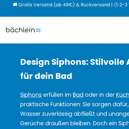
🚚 Gratis Versand (ab 49€) & Rückversand | 🕒 2-3 
Direkt
zum
Bächlein
Inhalt
Design Siphons: Stilvolle
für dein Bad
Siphons
erfüllen im
Bad
oder in der
Küc
praktische Funktionen: Sie sorgen dafür
Wasser zuverlässig abfließt und unan
Gerüche draußen bleiben. Doch ein Si