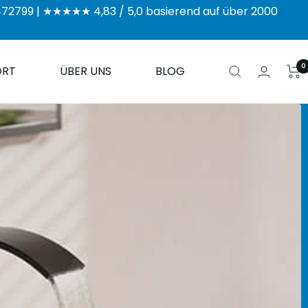
/2472799 | ★★★★★ 4,83 / 5,0 basierend auf über 2000
0
ORT
ÜBER UNS
BLOG