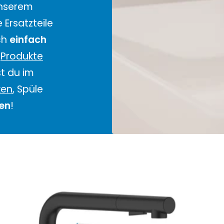
unserem
Ersatzteile
ch
einfach
e
Produkte
t du im
ken
, Spüle
ren
!